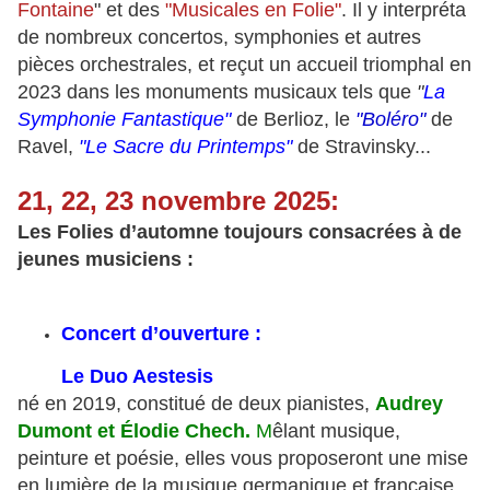
Fontaine
" et des
"Musicales en Folie"
. Il y interpréta
de nombreux concertos, symphonies et autres
pièces orchestrales, et reçut un accueil triomphal en
2023 dans les monuments musicaux tels que
"
La
Symphonie Fantastique"
de Berlioz, le
"Boléro"
de
Ravel,
"Le Sacre du Printemps"
de Stravinsky...
21, 22, 23 novembre 2025:
Les Folies d’automne toujours consacrées à de
jeunes musiciens :
Concert d’ouverture :
Le Duo Aestesis
né en 2019,
constitué de deux pianistes,
Audrey
Dumont et Élodie Chech.
M
êlant musique,
peinture et poésie, e
lles vous proposeront une mise
en lumière de la musique germanique et française