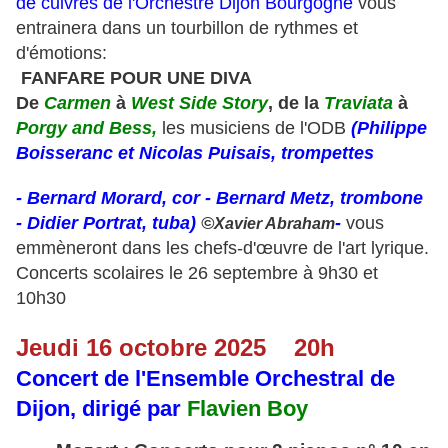
de cuivres de l'Orchestre Dijon Bourgogne
vous
entrainera dans un tourbillon de rythmes et
d'émotions:
FANFARE POUR UNE DIVA
De
Carmen
à
West Side Story
, de la
Traviata
à
Porgy and Bess,
les musiciens de l'ODB
(
Philippe
Boisseranc et Nicolas Puisais, trompettes
- Bernard Morard, cor - Bernard Metz, trombone
- Didier Portrat, tuba)
©
-
vous
Xavier Abraham
emmèneront dans les chefs-d'œuvre de l'art lyrique.
Concerts scolaires le 26 septembre à 9h30 et
10h30
Jeudi 16 octobre 2025 20h
Concert de l'Ensemble Orchestral de
Dijon,
dirigé par
Flavien Boy