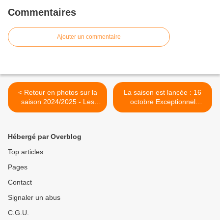
Commentaires
Ajouter un commentaire
< Retour en photos sur la
La saison est lancée : 16
saison 2024/2025 - Les
octobre Exceptionnel
concerts 2025/2026
concert Anne Queffélec et
Gaspard Dehaene -
COMPLET >
Hébergé par Overblog
Top articles
Pages
Contact
Signaler un abus
C.G.U.