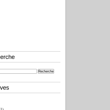
erche
ives
1)