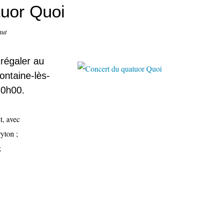
tuor Quoi
aut
régaler au
ontaine-lès-
20h00.
t, avec
yton ;
;