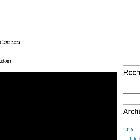
leur nom !
audon)
Rech
Arch
2026
Juin
(