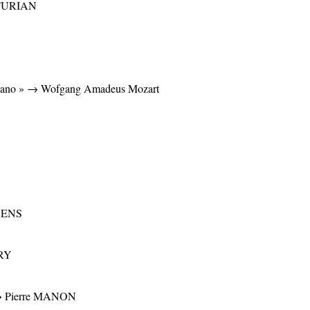
ATURIAN
a mano » → Wofgang Amadeus Mozart
SAENS
URY
" → Pierre MANON