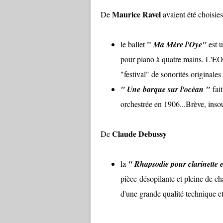
Maurice Ravel
De
avaient été choisies
"
le ballet
Ma Mère l'Oye"
est u
pour piano à quatre mains. L'EOD
"festival" de sonorités originales
" Une barque sur l'océan "
fai
orchestrée en 1906...Brève, insou
Claude Debussy
De
la
"
Rhapsodie pour clarinette e
pièce désopilante et pleine de ch
d'une grande qualité technique e