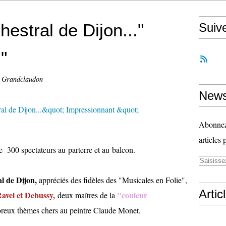
estral de Dijon..."
Suiv
"
l Grandclaudon
News
Abonnez-
articles 
e 300 spectateurs au parterre et au balcon.
l de Dijon,
appréciés des fidèles des "Musicales en Folie",
Artic
avel et Debussy,
"couleur
deux maîtres de la
breux thèmes chers au peintre Claude Monet.