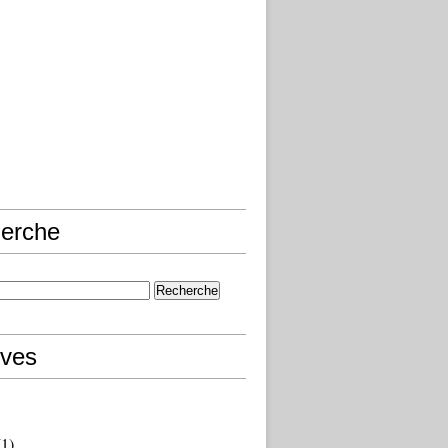
erche
ives
1)