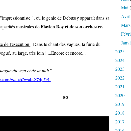
Mai
(
Avril
"impressionniste ", où le génie de Debussy apparaît dans sa
Mars
Flavien Boy et de son orchestre.
 capacités musicales de
Févri
Janvi
ce
de l'exécution
: Dans le chant des vagues, la furie du
2025
vogué, au large, très loin ! ...Encore et encore...
2024
2023
logue du vent et de la nuit
"
2022
e.com/watch?v=xbsX74pFr9I
2021
2020
G
2019
2018
2017
2016