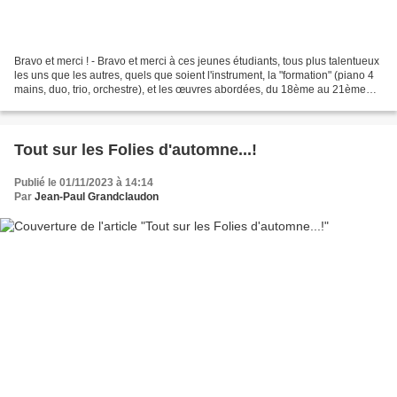
Bravo et merci ! - Bravo et merci à ces jeunes étudiants, tous plus talentueux
les uns que les autres, quels que soient l'instrument, la "formation" (piano 4
mains, duo, trio, orchestre), et les œuvres abordées, du 18ème au 21ème
siècle. - Bravo et merci...
Tout sur les Folies d'automne...!
Publié le 01/11/2023 à 14:14
Par
Jean-Paul Grandclaudon