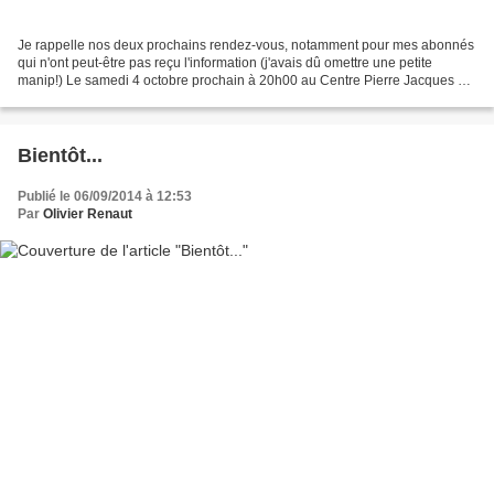
Je rappelle nos deux prochains rendez-vous, notamment pour mes abonnés
qui n'ont peut-être pas reçu l'information (j'avais dû omettre une petite
manip!) Le samedi 4 octobre prochain à 20h00 au Centre Pierre Jacques à
Fontaine : Méchantes langues, ou les...
Bientôt...
Publié le 06/09/2014 à 12:53
Par
Olivier Renaut