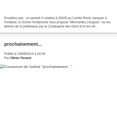
N'oubliez pas : ce samedi 4 octobre à 20h00 au Centre Pierre Jacques à
Fontaine, la Scène Fontainoise vous propose "Méchantes Langues " ou les
délices de la polémique par la Compagnie des Gens et le trio de
contrebasses Cargo. TARIF plein : 12€ ; réduit...
prochainement...
Publié le 10/09/2014 à 20:50
Par
Olivier Renaut