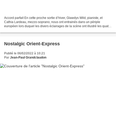
Accord parfait En cette proche sortie d’hiver, Glawdys Wild, pianiste, et
Cathia Lardeau, mezzo-soprano, nous ont entrainés dans un périple
européen lors duquel les divers éclairages de la scène ont illustré les quatre
escales ( Paris – Vienne – Athènes...
Nostalgic Orient-Express
Publié le 06/02/2022 à 10:21
Par
Jean-Paul Grandclaudon