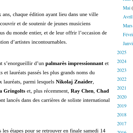
Mai
(
 ans, chaque édition ayant lieu dans une ville
Avril
découvrir et de soutenir de jeunes musiciens
Mars
s du monde entier, et de leur offrir l’occasion de
Févri
ation d’artistes incontournables.
Janvi
2025
2024
 s’enorgueillir d’un
palmarès impressionnant
et
2023
ts et lauréats passés les plus grands noms du
2022
 lauréats, parmi lesquels
Nikolaj Znaider
,
2021
ya Gringolts
et, plus récemment,
Ray Chen
,
Chad
2020
ont lancés dans des carrières de soliste international
2019
2018
2017
 les étapes pour se retrouver en finale samedi 14
2016