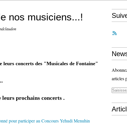
e nos musiciens...!
Suiv
ndclaudon
News
de leurs concerts des "Musicales de Fontaine"
Abonnez-
articles 
..
 prochains concerts .
Artic