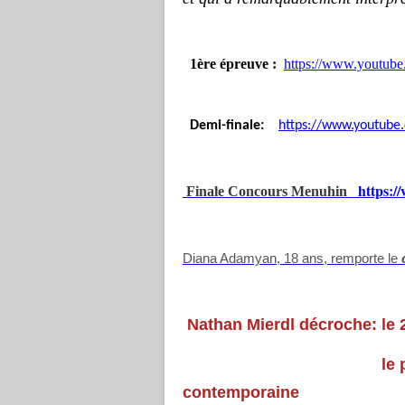
1ère épreuve :
https://www.youtu
Demi-finale:
https://www.youtub
https:
Finale Concours Menuhin
Diana Adamyan, 18 ans, remporte le
Nathan Mierdl décroche: le 
le prix de l'inter
contemporaine