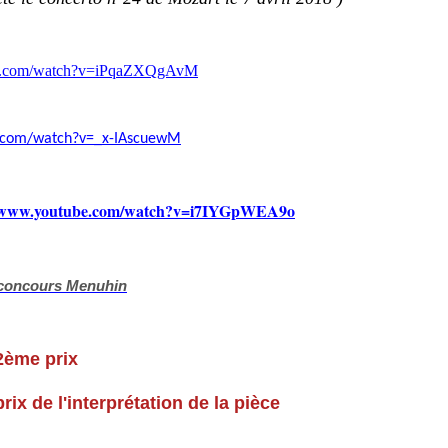
be.com/watch?v=iPqaZXQgAvM
e.com/watch?v=_x-IAscuewM
//www.youtube.com/watch?v=i7IYGpWEA9o
concours Menuhin
2ème prix
prétation de la pièce