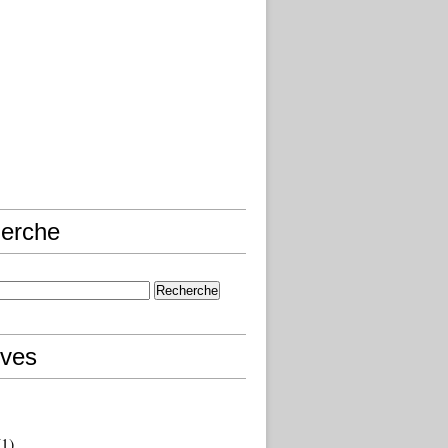
erche
ives
1)