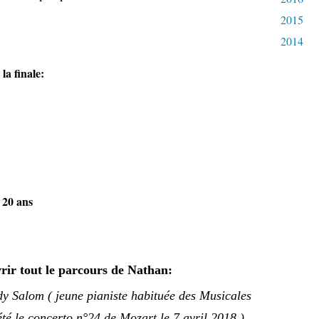
2015
2014
la finale:
 20 ans
vrir tout le parcours de Nathan:
y Salom ( jeune pianiste habituée des Musicales
té le concerto n°24 de Mozart le 7 avril 2018 )